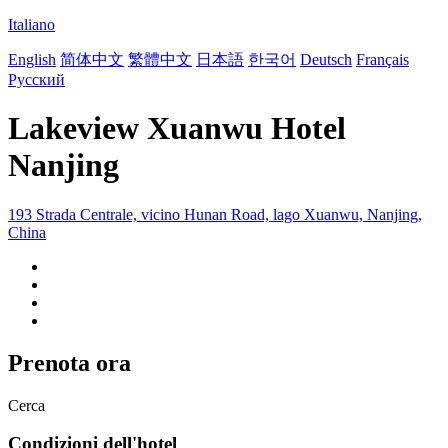
Italiano
English
简体中文
繁體中文
日本語
한국어
Deutsch
Français
Русский
Lakeview Xuanwu Hotel
Nanjing
193 Strada Centrale, vicino Hunan Road, lago Xuanwu, Nanjing,
China
Prenota ora
Cerca
Condizioni dell'hotel